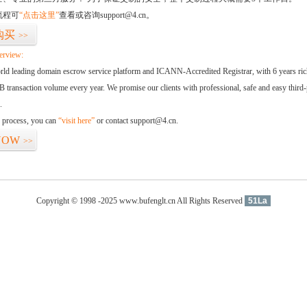
流程可
“点击这里”
查看或咨询support@4.cn。
购买
>>
erview:
orld leading domain escrow service platform and ICANN-Accredited Registrar, with 6 years ri
 transaction volume every year. We promise our clients with professional, safe and easy third-
.
d process, you can
“visit here”
or contact support@4.cn.
NOW
>>
Copyright © 1998 -2025 www.bufenglt.cn All Rights Reserved
51La