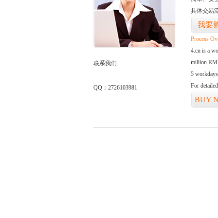
具体交易
我要
Process Ov
4.cn is a w
million RMB
联系我们
5 workdays
For detaile
QQ：2726103981
BUY 