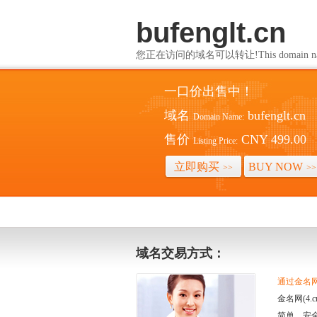
bufenglt.cn
您正在访问的域名可以转让!This domain name i
一口价出售中！
域名
bufenglt.cn
Domain Name:
售价
CNY 499.00
Listing Price:
立即购买
BUY NOW
>>
>>
域名交易方式：
通过金名网(
金名网(4
简单、安